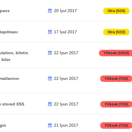
ypass
20 İyul 2017
Otra (5/10)
tapılması
17 İyul 2017
Otra (5/10)
lation, biletin
22 İyun 2017
YÜksək (10/10)
 bilər
matlarının
22 İyun 2017
YÜksək (7/10)
ı stored XSS
22 İyun 2017
YÜksək (7/10)
gin
21 İyun 2017
YÜksək (7/10)