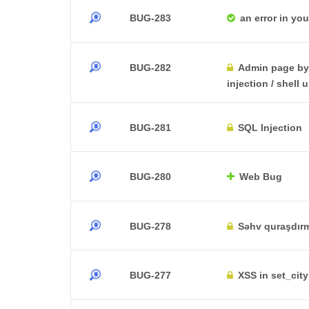
BUG-283
an error in yo
BUG-282
Admin page by
injection / shell
BUG-281
SQL Injection
BUG-280
Web Bug
BUG-278
Səhv quraşdır
BUG-277
XSS in set_city