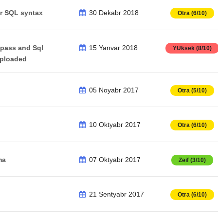
ur SQL syntax
30 Dekabr 2018
Otra (6/10)
pass and Sql
15 Yanvar 2018
YÜksək (8/10)
 uploaded
05 Noyabr 2017
Otra (5/10)
10 Oktyabr 2017
Otra (6/10)
ma
07 Oktyabr 2017
Zəif (3/10)
21 Sentyabr 2017
Otra (6/10)