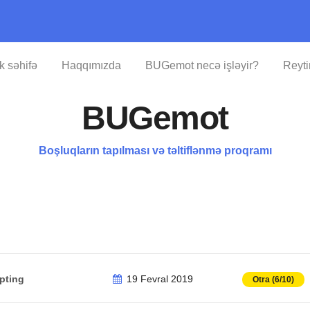
lk səhifə
Haqqımızda
BUGemot necə işləyir?
Reyti
BUGemot
Boşluqların tapılması və təltiflənmə proqramı
ipting
19 Fevral 2019
Otra (6/10)