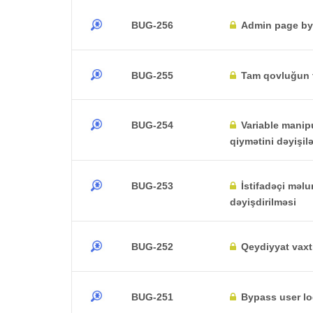
BUG-256
Admin page b
BUG-255
Tam qovluğun 
BUG-254
Variable manipu
qiymətini dəyişilə
BUG-253
İstifadəçi məlu
dəyişdirilməsi
BUG-252
Qeydiyyat vaxt
BUG-251
Bypass user lo