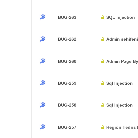
BUG-263
SQL injection
BUG-262
Admin səhifən
BUG-260
Admin Page B
BUG-259
Sql Injection
BUG-258
Sql Injection
BUG-257
Region Tədris 